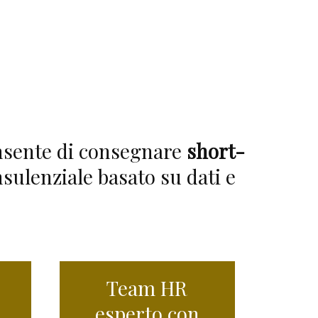
onsente di consegnare
short-
sulenziale basato su dati e
Team HR
esperto con