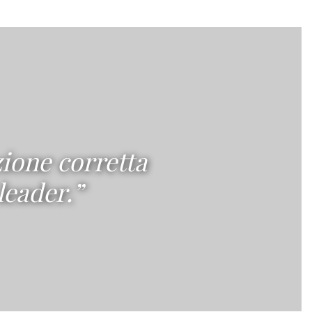
zione corretta
leader.”