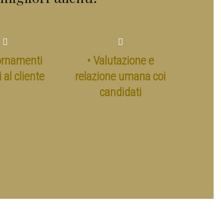
ornamenti
• Valutazione e
 al cliente
relazione umana coi
candidati