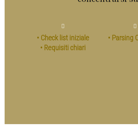
• Check list iniziale
• Parsing 
• Requisiti chiari