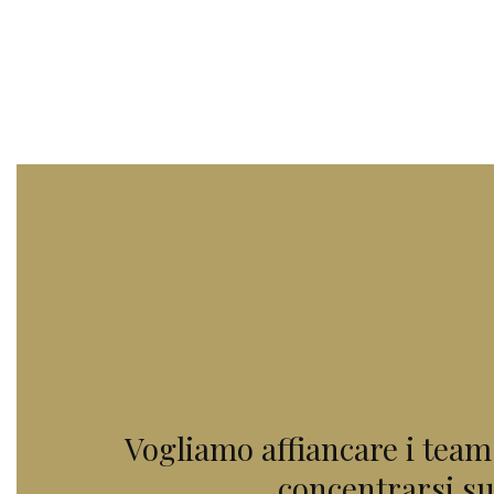
Vogliamo affiancare i team 
concentrarsi sul