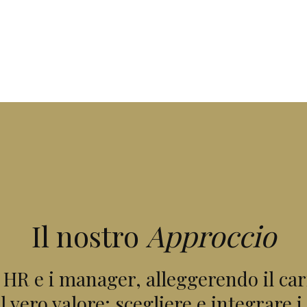
Il nostro
Approccio
HR e i manager, alleggerendo il cari
 vero valore: scegliere e integrare i 