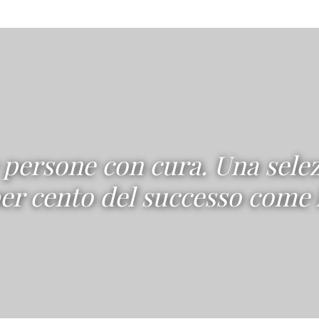
e persone con cura. Una sele
 per cento del successo come 