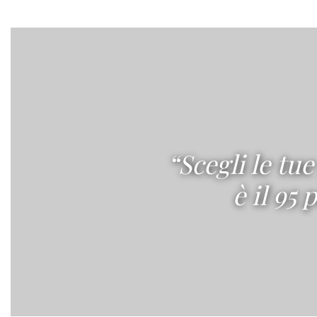
“Scegli le tu
è il 95