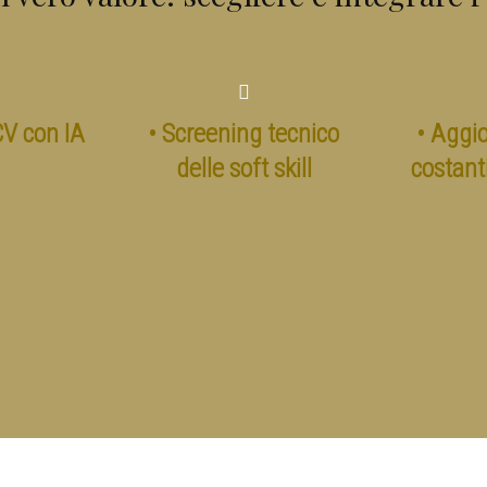
CV con IA
• Screening tecnico
• Aggi
delle soft skill
costanti